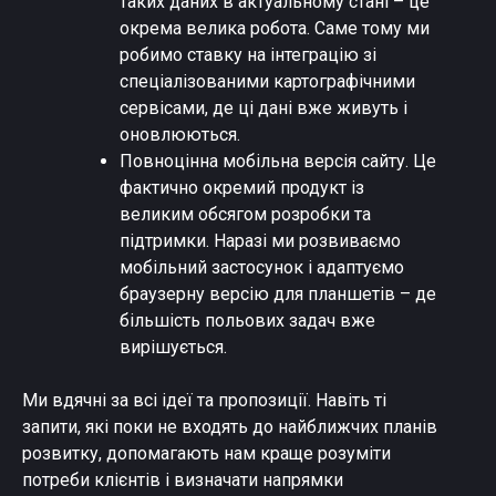
таких даних в актуальному стані – це
окрема велика робота. Саме тому ми
робимо ставку на інтеграцію зі
спеціалізованими картографічними
сервісами, де ці дані вже живуть і
оновлюються.
Повноцінна мобільна версія сайту. Це
фактично окремий продукт із
великим обсягом розробки та
підтримки. Наразі ми розвиваємо
мобільний застосунок і адаптуємо
браузерну версію для планшетів – де
більшість польових задач вже
вирішується.
Ми вдячні за всі ідеї та пропозиції. Навіть ті
запити, які поки не входять до найближчих планів
розвитку, допомагають нам краще розуміти
потреби клієнтів і визначати напрямки