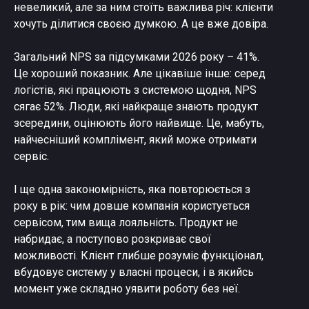
невеликий, але за ним стоїть важлива річ: клієнти
хочуть ділитися своєю думкою. А це вже довіра.
Загальний NPS за підсумками 2026 року – 41%.
Це хороший показник. Але цікавіше інше: серед
логістів, які працюють з системою щодня, NPS
сягає 52%. Люди, які найкраще знають продукт
зсередини, оцінюють його найвище. Це, мабуть,
найчесніший комплімент, який може отримати
сервіс.
І ще одна закономірність, яка повторюється з
року в рік: чим довше компанія користується
сервісом, тим вища лояльність. Продукт не
набридає, а поступово розкриває свої
можливості. Клієнт глибше розуміє функціонал,
вбудовує систему у власні процеси, і в якийсь
момент уже складно уявити роботу без неї.